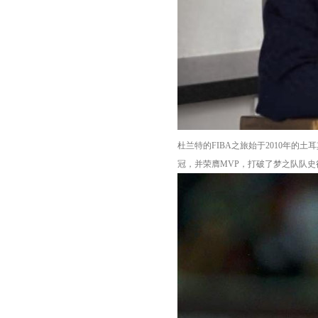
杜兰特的FIBA之旅始于2010年的
冠，并荣膺MVP，打破了梦之队队