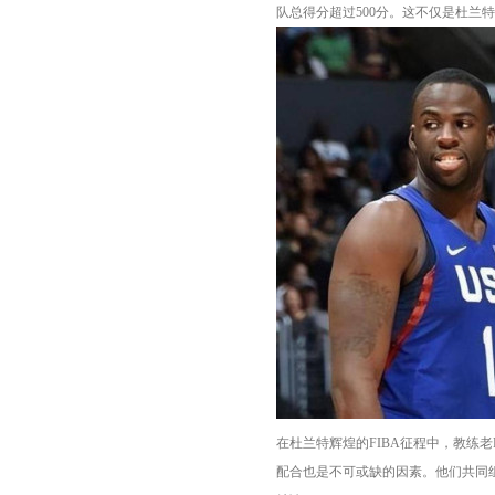
队总得分超过500分。这不仅是杜兰
在杜兰特辉煌的FIBA征程中，教练
配合也是不可或缺的因素。他们共同