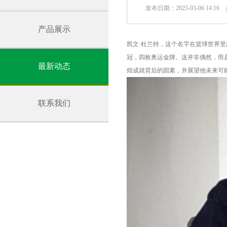
发布日期：2025-03-06 14:1
产品展示
凯文·杜兰特，这个名字在篮球世界里
冠，四枚奥运金牌。这并非偶然，而
最新动态
煌成就背后的因素，并展望他未来可
联系我们