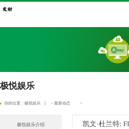
极悦娱乐
你的位置：
极悦娱乐
>
最新动态
>
凯文·杜兰特: 
极悦娱乐介绍